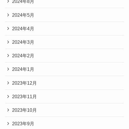
子が産まれない気がするの。昔から
2024年8月
そういう感覚があるの。
田中碧さんのプロフィール
2024年5月
Rayより引用(https://ray-web.jp/50473)
名前
田中碧（たなかあお）
2024年4月
生年
１９９８年９月１０日（２５歳）２
2024年3月
月日
０２４年４月現在
2024年2月
出身
神奈川県川崎市宮前区
まとめ
地
2024年1月
身長
１８０cm
2023年12月
いかがでしたか。
今回は
体重
７５㎏
2023年11月
『鈴木愛理は結婚してる？田中碧との関
在籍
ドイツ・フォルテゥナ・デュッセル
2023年10月
係や好きなタイプまとめ！』
チー
ドルフ（２０２２年‐）
ム
2023年9月
について記事を書きました。