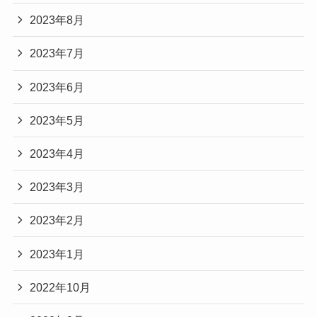
まとめると
ポジ
MF（CMF）
2023年8月
ショ
2023年7月
ン
2023年6月
背番
４
鈴木愛理さんは
号
2023年5月
・結婚はしていない（２０２４年４月現在
田中碧さんは鉄分を摂取する目的で南部鉄器の鉄
独身）
2023年4月
瓶を使っており
その効果で貧血数値が改善されたのだとか。
・田中碧さんとの関係は『交際は順調』
2023年3月
2023年2月
・好きなタイプは『ごはんをおいしそうに
田中選手が鉄分摂取のために南部鉄
めっちゃ食べる人』
器を使い始め、「数値が改善され
2023年1月
た」と語る姿が放送されると、ＳＮ
ということがわかりました。
2022年10月
Ｓなどで大きな反響があったとい
今後も鈴木愛理さんに注目して応援していこうと
う。