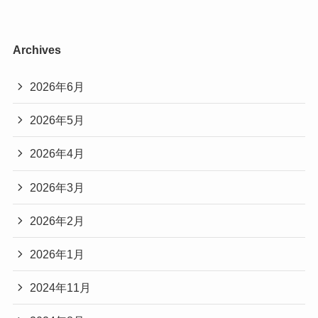
お二人の交際は順調とされています
子どもを産むことを考えて体力的な面から考えて
実際に報道や公式発表などがないため、交際は現
いたようです。
Archives
在進行形で交際中と言えるのではないでしょう
『２人男の子を産まないと女の子が生まれないよ
か。
2026年6月
うな気がする』
というのは昔からの感覚的なことのだとか。
2026年5月
鈴木も27日に自身のブログを更新
若いうちから将来の願いや理想を思い描いておく
し、田中との交際を認めた。「報道
2026年4月
のも大切なことですね
を見てご存知の方もいらっしゃると
2026年3月
思いますが、サッカー選手の田中碧
何才で結婚したい？
さんと交際させていただいていま
2026年2月
32才までには。子供産むことも考え
す」とつづった。
て、体力的に。子供は2人、男の子は
2026年1月
絶対欲しい！理想は女→男なんだけ
日刊スポーツより引用
2024年11月
(https://www.nikkansports.com/soccer/japan/ne
ど、私、2人男の子を産まないと女の
ws/202203280000069.html)