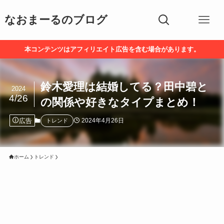
なおまーるのブログ
本コンテンツはアフィリエイト広告を含む場合があります。
鈴木愛理は結婚してる？田中碧と
2024
4/26
の関係や好きなタイプまとめ！
広告
2024年4月26日
トレンド
ホーム
トレンド