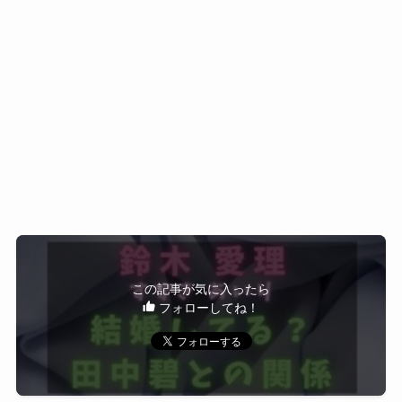
ね！
ほしいのだとか。
ますます鈴木愛理さんを応援したいです。
好きな人の行きたいところには新しい発見なども
あってワクワクドキドキですね！
好きな男性のタイプ＆理想のデート
鈴木愛理と田中碧との関係
は？
ごはんをおいしそうにめっちゃ食べ
鈴木愛理さんと田中碧は現在も真剣交際
る人が好き。デートは彼が行きたい
ところに連れてってほしい！そっち
中ということがわかりました。
タイプです♡
田中碧さんも交際について男らしくコメントされ
この記事が気に入ったら
フォローしてね！
ていましたね。
Rayより引用(https://ray-web.jp/50473)
鈴木愛理さんは自身のブログで交際を認め、
鈴木愛理
３２歳までに結婚したい
さんは
と
その後は一部ネットで破局説のデマなどあったよ
うですが
発言されてことがありました。