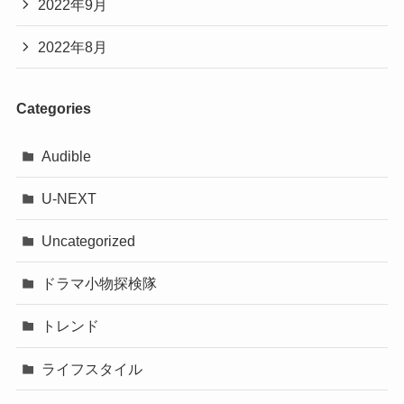
2022年9月
思います。
読売新聞オンラインより引用
2022年8月
最後までご覧いただきありがとうございました。
(https://www.yomiuri.co.jp/sports/soccer/worldcu
DJ松永は結婚してる？2026年現在の結婚状況と今後の可能性を整理
関連記事
p/20221208-OYT1T50248/)
渡邊圭祐は結婚してる？恋愛観や好きなタイプを調査！wikiプロフィールも気になる！
関連記事
Categories
直火・IH対応のものは贈り物にも喜ばれそ
Audible
う！
U-NEXT
Uncategorized
ドラマ小物探検隊
トレンド
ライフスタイル