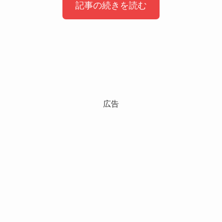
記事の続きを読む
鈴木愛理は結婚してる？
鈴木愛理の好きなタイプ
鈴木愛理さんは２０２４年４月現在結婚
広告
鈴木愛理さんの好きなタイプは『ごはん
しておらず独身ということがわかりまし
をおいしそうにめっちゃ食べる人！』と
た。
いうことがわかりました。
鈴木愛理さんは現在、歌手・俳優などのほかにも
テレビ番組のMCや活動の幅が広がり
ごはんをおいしそうに食べている姿は見ているこ
多忙な毎日を送っているのではないかと推測され
ちらも幸せな気持ちになりますよね！
ます。
とても微笑ましいです！
元気に芸能活動されている姿、見守りたいです
また、デートは彼が行きたいところに連れてって