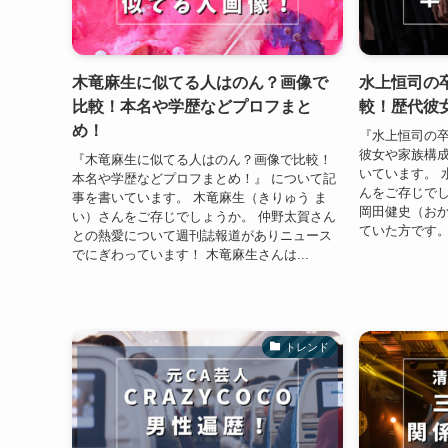
木竜麻生に似てる人はのん？画像で
水上恒司の
比較！本名や学歴などプロフまと
較！歴代彼
め！
『水上恒司の
彼女や家族構成
『木竜麻生に似てる人はのん？画像で比較！
いています。 
本名や学歴などプロフまとめ！』 について記
んをご存じでし
事を書いています。 木竜麻生（きりゅう ま
岡田健史（おか
い）さんをご存じでしょうか。 仲野太賀さん
ていた方です。 
との熱愛について週刊誌報道がありニュース
でにぎわっています！ 木竜麻生さんは...
トレンド