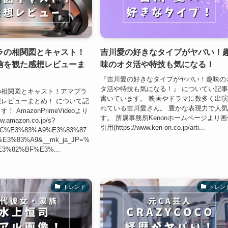
ラの相関図とキャスト！
吉川愛の好きなタイプがヤバい！
信を観た感想レビューま
味のオタ活や特技も気になる！
『吉川愛の好きなタイプがヤバい！趣味の
タ活や特技も気になる！』 についてい記
の相関図とキャスト！アマプラ
書いています。 映画やドラマに数多く出
レビューまとめ！ について記
れている吉川愛さん。 豊かな表現力で人
 AmazonPrimeVideoより
す。 所属事務所Kenonホームページより画
w.amazon.co.jp/s?
引用(https://www.ken-on.co.jp/arti...
C%E3%83%A9%E3%83%87
E3%83%A9&__mk_ja_JP=%
3%82%BF%E3%...
トレンド
トレン