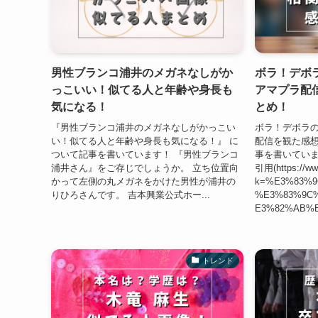
男性ブランコ浦井のメガネなしがか
ボラ！デボ
っこいい！似てる人と年齢や身長も
アマプラ配
気になる！
とめ！
『男性ブランコ浦井のメガネなしがかっこい
ボラ！デボラ
い！似てる人と年齢や身長も気になる！』 に
配信を観た感想
ついて記事を書いています！ 『男性ブランコ
事を書いています！
浦井さん』をご存じでしょうか。 立ち位置向
引用(https://ww
かって左側の丸メガネをかけた男性が浦井の
k=%E3%83%9
りひろさんです。 吉本興業公式ホー...
%E3%83%9C%
E3%82%AB%E
トレンド