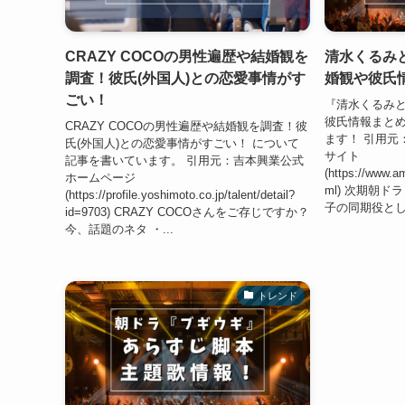
CRAZY COCOの男性遍歴や結婚観を
清水くるみ
調査！彼氏(外国人)との恋愛事情がす
婚観や彼氏
ごい！
『清水くるみ
彼氏情報まとめ
CRAZY COCOの男性遍歴や結婚観を調査！彼
ます！ 引用元：
氏(外国人)との恋愛事情がすごい！ について
サイト
記事を書いています。 引用元：吉本興業公式
(https://www.am
ホームページ
ml) 次期朝
(https://profile.yoshimoto.co.jp/talent/detail?
子の同期役として
id=9703) CRAZY COCOさんをご存じですか？
今、話題のネタ ・...
トレンド