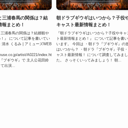
と三浦春馬の関係は？結
朝ドラブギウギはいつから？子役
情報まとめ！
キャスト最新情報まとめ！
と三浦春馬の関係は？結婚観や
『朝ドラブギウギはいつから？子役やキャ
！』 について記事を書いてい
ト最新情報まとめ！』 について記事を書
清水 くるみ | アミューズWEB
います。 今回は ・朝ドラ『ブギウギ』の
はいつから？ ・朝ドラ『ブギウギ』子役
use.co.jp/artist/A0221/index.ht
ャスト最新情報！ について調査してみま
ドラ『ブギウギ』で 主人公花田鈴
た。 さっそくいってみましょう！ 朝...
出演...