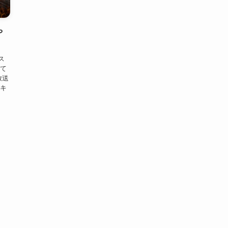
や
ス
いて
放送
・キ
し