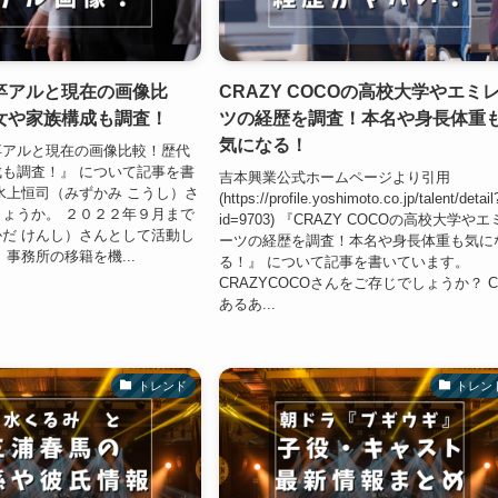
卒アルと現在の画像比
CRAZY COCOの高校大学やエミ
女や家族構成も調査！
ツの経歴を調査！本名や身長体重
気になる！
卒アルと現在の画像比較！歴代
も調査！』 について記事を書
吉本興業公式ホームページより引用
水上恒司（みずかみ こうし）さ
(https://profile.yoshimoto.co.jp/talent/detail
ょうか。 ２０２２年９月まで
id=9703) 『CRAZY COCOの高校大学や
だ けんし）さんとして活動し
ーツの経歴を調査！本名や身長体重も気に
事務所の移籍を機...
る！』 について記事を書いています。
CRAZYCOCOさんをご存じでしょうか？ C
あるあ...
トレンド
トレン