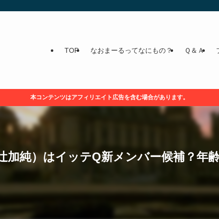
TOP
なおまーるってなにもの？
Ｑ＆Ａ
本コンテンツはアフィリエイト広告を含む場合があります。
（辻加純）はイッテQ新メンバー候補？年