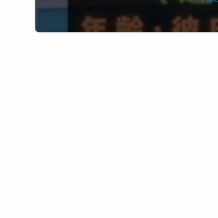
血液型：A型
Popteen専属モデルとして活動するほか、202
さらに、自身が手がけるアイドルプロジェクト「
り、“ギャル”の枠にとどまらない多彩な経歴を持
イッテQはどこで見れる？
もともとは千葉県のご当地ヒーローとして活動し
「世界の果てまでイッテQ！」は日本テレビ系列で
見逃し配信については、TVerで期間限定配信さ
また、特番や関連作品が動画配信サービスで配信
記
確認するのがおすすめです。
▶ イッテQの配信状況をチェックする
※配信状況は時期によって変更される場合があり