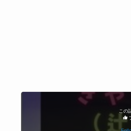
きゃすみるさんは、2025年12月25日に自身のIns
として選ばれたことが話題になりました。
お相手は、ABEMAの恋愛リアリティー番組「キ
番組内では、個性あふれるキャラクターや表現力
トラクターの
辻野太陸
さんです。
は？」と期待の声が上がっていました。
番組での共演をきっかけに関係を深め、交際に発
現時点でレギュラー就任が正式発表されているわ
恋愛リアリティー番組出演歴があったことから、
に知名度が上昇しています。
えているようです。
現時点で破局報道などはなく、順調な交際が続い
きゃすみるの年齢・身長などプロ
きゃすみるのオーディション歴は
きゃすみるさんの本名は
辻加純（つじ かすみ）
さ
生年月日：2006年5月10日
きゃすみるさんが大きく注目を集めたのが、「イ
この
年齢：19歳（2026年時点）
この企画では、新たなレギュラーメンバー候補を
出身地：東京都
が挑戦しました。
身長：150cm
Foll
候補生7人に選ばれたこと自体が実力の証ともい