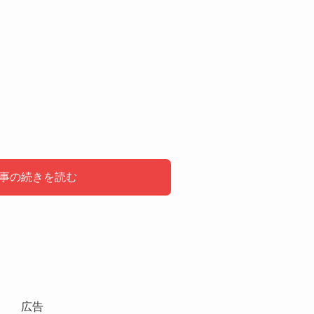
事の続きを読む
メンバー候補？
歴も話題
送された日本テレビ系バラエティ番組「世界の果てまでイッテ
広告
！新メンバー発掘プロジェクト」にて、候補生7人のうちの1