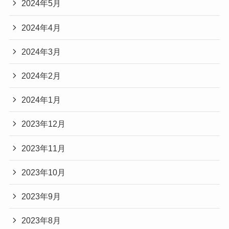
2024年5月
うのですが、私は即返信する方なんですよね。も
とても似合っていていいですよね！
キャストの中で
兵役をされる方がいる
との情報も
ここが普通のドラマと大きく違うところ
し細胞たちがいたならば、全細胞を総動員させて
右手の親指のサムリング（親指リング)はリーダー
Yahoo!ショッピングで見る
2024年4月
あり、
だと思います。
理性細胞や愛細胞・芸術家細胞を総指揮に置いて
シップを発揮したいときに効果的
だそうです。
兵役任務が完了になり次第わかるかもとのことで
2024年3月
戦略的なLINEのやり取りをしたと思います。
何度見ても感動するのはキャストの気持ちが細胞
左手のサムリング（親指リング）は相手からの評
す。
楽天市場で見る
元カレに裏切られたり、大嫌いになって別れてし
たちによって移り変わっていく演技が
価を得たいとき
につけるといいそうですよ！
2024年2月
わかり次第記事も更新したいと思います。
まうことは、とっても悲しいものです。
とても素敵に神リンクされているところです！
キムユミはちなみに…
今からファンは心待ちしていて、ワクワクが止ま
2024年1月
しかし
右手の親指ですね！
Amazonで見る
りません！
それまで付き合っていた彼氏と別れて、過去の恋
2023年12月
自分のご褒美として買いたいアクセサリーナンバ
愛を振り返った時
ー１です！
2023年11月
「ああ、いい男だった」とか、「いい男と付き合
普段使いならアジャスターがついている方が色ん
ったな」と思うことが多い方が自分の成長にとっ
ユ ボビ役 ジニョンさん
2023年10月
な指に着けれて使い勝手よさそう！
記事の続きを読む
てはいいことだと思っています。
2023年9月
ユミの細胞たちシリーズでも
＼ジニョンさんの写真集気になる方はぜひチ
ユミが【とってもいい男性と、とってもいい恋愛
2023年8月
ェック！／