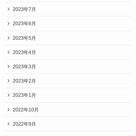
ができたと思えている】ことがもう一つお伝えし
2023年7月
たい魅力です。
ボビ（ＢＡＢＩ）役のジニョンさんは２ＰＭの弟
Amazon prime video より画像引用
この物語では、愛細胞は失恋の後、再起不能にな
2023年6月
分のＧＯT７のメンバーなんですね。韓国のアイド
ユミの細胞たちシーズン１は現在UｰNEXTに
ったり、たんこぶだらけになって傷ついたり回復
てレンタル可能！
2023年5月
ルは歌って踊って演じれて完璧なんですね。
それ
までに時間がかかったりしますが、確実に次は強
にあの肉体美…鼻血が出そうです。
くなって帰ってくるのです。
2023年4月
Accessories Salt(アクセサリーソルト)
ボビも完璧な彼氏を演じていて、本当に甲乙つけ
観ているこちら側も元気勇気が湧いてくる内容な
K14GF ゴールド フィルド アジ
2023年3月
がたいです。
のです！
ャスタブル リング 指輪 M 10号 1
ジニョンさんが入隊するという情報が所属事務所
2023年2月
1号 12号 13号 14号 15号
から発表がありました。
rc003m
2023年1月
＼ジニョンさん最新情報！／
2022年10月
記事の続きを読む
2022年11月25日、所属事務所BHエン
Amazonで見る
2022年9月
ターテインメント側の関係者は、韓
国メディア『OSEN』に「パク・ジニ