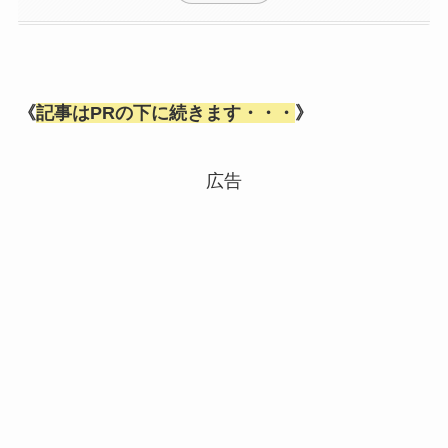
《
記事はPRの下に続きます・・・
》
広告