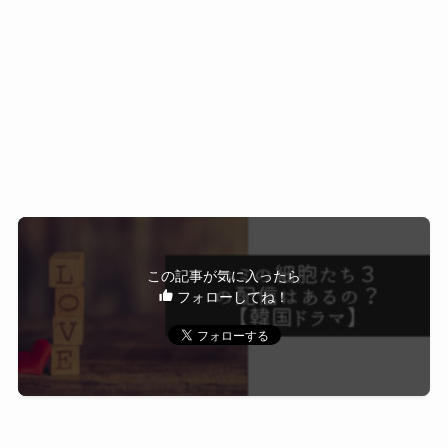
ユミの細胞たち・主な細胞たちの動き例
引用元：k-
てなりません。
popNEWSINSIDE(https://kpopnews.atsit.in/2022
愛細胞
ク ウン役 アンボヒョンさん
/07/26/yumis-cells-season-3-production-team-
彼氏がもしかしたら御曹司かもしれない疑惑があ
reacts-to-viewers-demand-for-new-sequel/)
った時に
芸術家細胞
がシナリオを描きだします。
ピンクのハートがトレードマークのユミの恋愛部
ユミの細胞たち
シーズン１・２での「ク ウン」
ユミの細胞たちに出てくる素敵なアイテ
ファンとしては続編の制作を切に願います。
分をつかさどる細胞で、恋愛総指揮をとります。
の役どころですが、なんとあの梨泰院クラスで悪
ム
シーズン１が終了してから「続編はないのか？」
恋愛後は昏睡状態に陥るぐらい一生懸命で、パワ
役御曹司役だったあの人「アン ボヒョン」だっ
韓国ドラマによくあるベタなあれです。
と思った結末だったので、
フルにエネルギッシュに動き回ります。
たので、梨泰院クラスファンも見ていただきたい
シーズン２が制作されているとの情報に飛びつい
『ユミの細胞たち』で採用されているグ
です。
たものです。
この記事が気に入ったら
ユミの細胞たちシーズン２のエピソード６に注
ッズは流行に左右されない良質なものば
こんなラブコメのいい男の役！不器用でもまっす
ですからシーズン２の結末も「続きが見たい！」
フォローしてね！
下心細胞
目です（半ネタバレ）
ぐな役柄もできるんだと思いました。梨泰院クラ
かりということがわかりました！
と思うものだったので、
スの時は大嫌いでしたが、この作品を観て大好き
おそらくはシーズン３の制作の話し合いはされて
御曹司父：「これで（紙封筒にお金が入っている
ユミの下心をつかさどる細胞で、白パンを履いて
になりました。
いると思います。
と想定されている）息子と別れてくれ」
いて、常に顔がほてっていてニタニタしていま
＼冷凍の『まん』を炊飯器であたためてシーズン
韓国では原作本やグッズなども販売されているよ
主人公ユミ：「別れません」
ビシャ
す。恋愛では想像力豊かに、ことあるごとに顔を
３を待ちましょう／