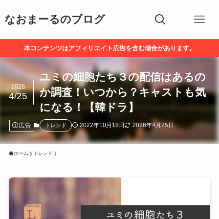
なおまーるのブログ
本コンテンツはアフィリエイト広告を含む場合があります。
ユミの細胞たち３の配信はあるの
2026
か調査！いつから？キャストも気
4/25
になる！【韓ドラ】
広告
2022年10月18日
2026年4月25日
トレンド
ホーム
トレンド