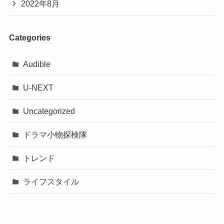
2022年8月
Yahoo!ショッピングで見る
ョンの正確な入隊日は未定だが、国
防の義務を誠実に果たす」と明らか
Categories
にした。
楽天市場で見る
Audible
スポーツソウル日本版より引用
Amazon prime video より画像引用
(https://sportsseoulweb.jp/star_topic/id=63863)
U-NEXT
【ユミの細胞たち】はAmazonプライム
で配信されています。
お試し期間があ
主要キャストにはそれぞれ細胞たち（アニメーシ
ユミが愛用している素敵コスメ
Uncategorized
るため、その期間中はユミの細胞たち
ョン）がいて、各細胞どうしの交流も興味深く楽
２を１話～最後まで無料で完走するこ
ドラマ小物探検隊
しいです！
ドラマの中で使われていた、なんじゃこりゃすて
とができます
！！
トレンド
きアイテム紹介
【ユミの細胞たち２】はAmazonオリジナル！
ライフスタイル
コントロールZ（ズィー）役 Ｐ．Oさん
＼お試し・解約も可能です ／
ユミの細胞たち2
ユミの細胞たち２から出場する
【コントロール