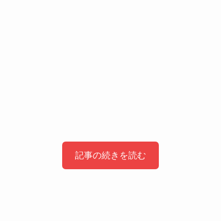
記事の続きを読む
ユミの細胞たちシーズン３の配信はある
のか？
ユミの細胞たち キャスト