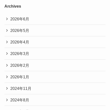
うなので、
（このビシャは父によってコップの水がユミの顔
出します。
Archives
このブームはまだまだ続くのではないでしょう
に思いっきりかけられる演出である）
時には暴走して理性細胞に制御される場合もあり
か。
この展開ありますよね。たまに見たくなりますこ
2026年6月
ます。
キャストはそれぞれのドラマでまた活躍されると
の描写。２０００年～２０１０年ころよくこうい
2026年5月
思うので、
ったシーンありましたよね。
しっかり注目して応援しつつ、シーズン３の配信
というやり取りが細胞たちによって繰り広げられ
2026年4月
ユミの細胞たち１・２は面白いです
情報を待ちたいと思います。
るというわけです。
2026年3月
ユミが愛用しているサムリング
2026年2月
ユミの細胞たち１．２は、
点心 バラエティーセット 4種 詰
2026年1月
主人公ユミが
細胞たちの言葉に耳を傾け
ユミの細胞たち３の配信はいつ？
わたしの経験（もし細胞たちがいた
め合わせ 中華惣菜 肉まん 冷凍 
サムリングというのは親指にする指輪（リング）
ら…）
あんまん 黒豚肉まん 五目まん お
ると心の中が整理されて
2024年11月
だそうで、ドラマ中にきらりと光っていて魅力的
かず 惣菜 おやつ 軽食 簡単調理 
ユミの細胞たち３の配信日時はまだ不明
視聴する側は、気持ちの移り変わりがと
ですよね！
2024年8月
神楽坂五十番
LINEでの駆け引きって、かなり意見が別れると思
キムユミがつけているサムリング（親指リング）
です。
てもよくわかる仕組みになっており、