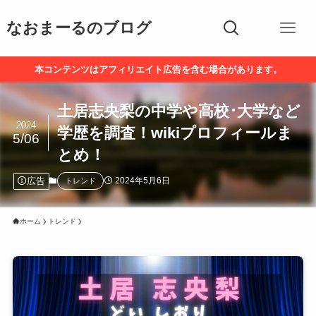
なおまーるのブログ
本コンテンツはアフィリエイト広告を含む場合があります。
土居志央梨の中学や高校･大学など
2024
学歴を調査！wikiプロフィールま
5/06
とめ！
広告
2024年5月6日
トレンド
ホーム
トレンド