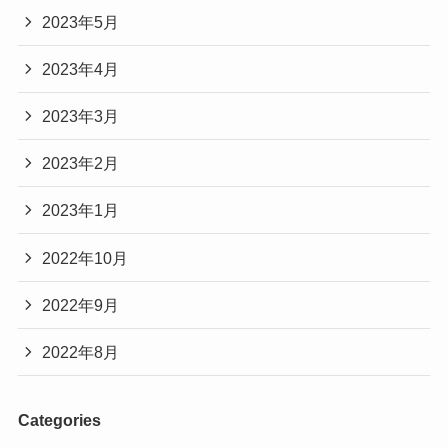
2023年5月
京都芸術大学HPより引用:(https://www.kyoto-
art.ac.jp/campuslife/graduate/detail/83#:~:text=
2023年4月
%E5%8D%92%E6%A5%AD%E7%94%9F%E7%
B4%B9%E4%BB%8B%EF%BC%88%E5%9C%9
偏差値：５０－７２
2023年3月
F%E5%B1%85%E5%BF%97%E5%A4%AE,%E4
%BA%AC%E9%83%BD%E8%8A%B8%E8%A1
2023年2月
%93%E5%A4%A7%E5%AD%A6)
2023年1月
四天王寺高校の卒業生
土居志央梨さんの立ち姿がとても
2022年10月
・元バドミントン選手小椋久美子さん
きれいなのはクラシックバレエで
なおまーる
培った強靭な体幹
の美しさであ
2022年9月
・元卓球選手石川佳純さんなど
り、
幼少の頃からの努力の賜物
で
2022年8月
はないでしょうか！
四天王寺高等学校は
聖徳太子の1300年忌事業として設立され、
引用元:Instagram(https://www.instagram.com/p/C5enln1CUg8/?
Categories
教育基本法、学校教育法及び学校教育法施行規則
utm_source=ig_web_copy_link&igsh=MzRlODBiNWFlZA==)