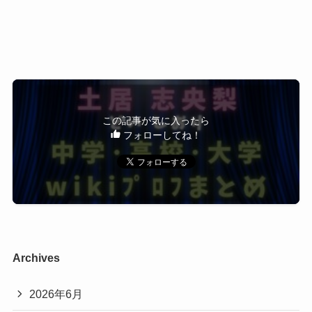
偏差値：５８－６６
土居志央梨さんは勉学と俳優業を両立され京都芸
四天王寺高校・中学は大阪府大阪市にある私立女
術大学を卒業されています。
子中高等学校
（最終学歴は京都芸術大学卒業）
聖徳太子の設立した四天王寺敬田院をルーツにし
大学在学中にはオーディションを経て
この記事が気に入ったら
ています。
２０１５年公開映画『赤い玉』(高橋伴明監督)に出
フォローしてね！
学校法人四天王寺学園が運営する女子中学高校の
演し
一貫校です。
大胆な演技で注目を集めたのは記憶に新しいので
私立で中高一貫校の場合は中学受験をして内部進
はないでしょうか。
学する場合が多い様です。
土居志央梨さんの大学を決めたきっかけ
Archives
中高一貫校
とは
2026年6月
土居志央梨さんの大学を決めたきっかけ