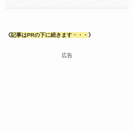
《
記事はPRの下に続きます・・・
》
広告