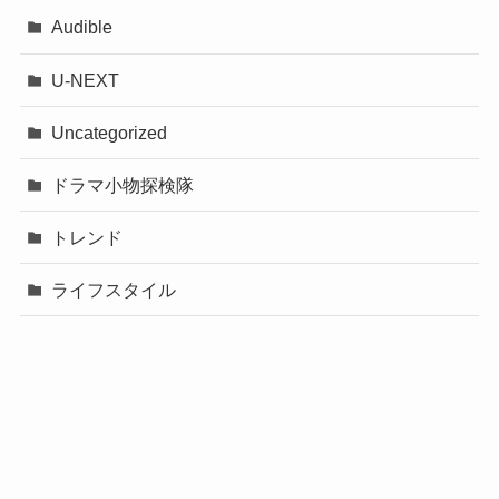
に従い
Audible
聖徳太子の和の精神を体得した礎とする信念ある
U-NEXT
女性の育成を目指して
土居志央梨さんの出身小学校は不明ですが
悲願としているそうです。
Uncategorized
推古元年に聖徳太子が設立した四天王寺敬田院を
福岡県出身ということなので
ドラマ小物探検隊
ルーツとする。
福岡県博多市内の地元小学校だったのでは
トレンド
学校法人四天王寺学園が運営する女子校です。
ないか
コース編成は「理数コース」「英数コース」「ス
ライフスタイル
ポーツ、芸能コース」などがあります。
と推測するものであります。
出身高校(土居さん) 大阪府 四天王寺
高校出身
京都芸術大学HPより引用(https://www.kyoto-
土居志央梨のwikiプロフィール
art.ac.jp/campuslife/graduate/detail/83#:~:text=