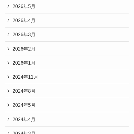
2026年5月
中学校と高校を一貫して運営する学校のこ
の一つは京都芸術大学のきれいなパンフ
とです。
2026年4月
レットだったそうです。
生徒は中学から高校まで同じ学校で学び、
土居志央梨さんは３歳から１６年間クラシックバ
2026年3月
レエを続けてきたそうです。
一貫したカリキュラムや教育方針に基づい
2026年2月
将来はプロのバレエダンサーになりたいと思って
て教育を受けます。
いたのだそう。
2026年1月
通常、入学試験や内部推薦によって入学
しかし
2024年11月
し、卒業まで同じ学校で学ぶことが特徴
で
『バレエのことしか知らないまま終わってしまう
す。
かもしれない…もっと広い世界を見てみたい』
2024年8月
という気持ちが沸き起こったが高校３年生の夏だ
2024年5月
以上のことから
ったのだとか。
土居志央梨さんの出身中学も四天王寺中学である
2024年4月
大学を探して色々なパンフレットを取り寄せた中
可能性がある
と推測します。
で一番きれいだったのが京都芸術大学。
2024年3月