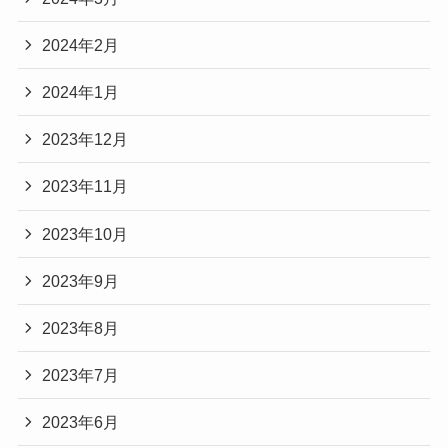
出願の決め手となったそう。
2024年2月
土居志央梨さんが京都芸術大学に凱旋した際に大
学を決めたきっかけについてお話しされていまし
土居志央梨の高校
2024年1月
た。
2023年12月
土居志央梨さんの出身高校は四天王寺高
このままバレエしか知らないまま終
2023年11月
わってしまうかもしれない、もっと
等学校ということがわかりました。
2023年10月
広い世界を見てみたい、という気持
ちが湧き起こってきて。それを思っ
2023年9月
たのが高校3年生の夏で、必死に今か
2023年8月
らでも受けられる大学を探して、い
ろいろパンフレットを取り寄せた中
2023年7月
で、一番きれいだったのが京都芸術
2023年6月
大学だったんです（笑）