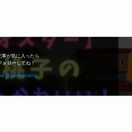
ラルな雰囲気にも近い印象です。ロゴが控えめなので、より再
ちら
記事が気に入ったら
フォローしてね！
らです。
ow @naomaruking
ンズ Half Zip Sweatshirt FRED PERRY M3574 ウエ
いやすい
 ハーフジップ ジップ クルーネック シンプル カジュアル 長
ク タウンユース ロゴ グレー ベージュ グリーン 緑
Yahoo!ショッピングで見る
Amazonで見る