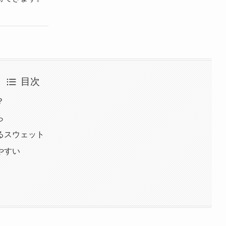
目次
？
ら
るスウェット
やすい