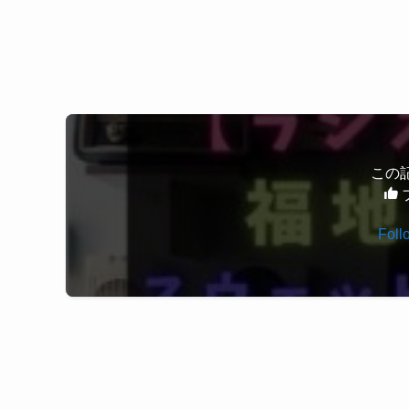
これらの特徴に近いアイテムを探してみます。
綿100%素材で、ラジオスターで見られたナチュ
しやすいアイテムと言えそうです。
落ち着いたグリーンは春にも取り入れやすく、
デニムやスカートとも相性が良いカラー。
まずは気軽に試してみたい方におすすめです。
手がかりから推測｜有力候補はこ
この
手がかりをもとに、近いと感じた有力候補はこち
Foll
フレッドペリー スウェット メ
深緑スウェットは春コーデにも使
ア トップス スエット
袖 おしゃれ ベーシッ
深緑は派手すぎず、春でも浮かない万能カラー。
楽天市場で見る
ベージュパンツと合わせてナチュラルに
白シャツをレイヤードしてきれいめに