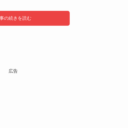
事の続きを読む
は？
いるスウェット
広告
も候補です。
 秋冬 トップス 長袖 ハーフジップ 襟付き プルオーバー 綿1
ク 黒 ブラウン 茶色 レッド 赤 オフホワイト ベージュ グリー
L 普段使い 通勤
した。
Yahoo!ショッピングで見る
Amazonで見る