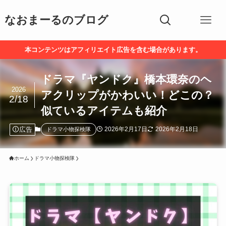
なおまーるのブログ
本コンテンツはアフィリエイト広告を含む場合があります。
ドラマ『ヤンドク』橋本環奈のヘ
2026
アクリップがかわいい！どこの？
2/18
似ているアイテムも紹介
広告
2026年2月17日
2026年2月18日
ドラマ小物探検隊
ホーム
ドラマ小物探検隊