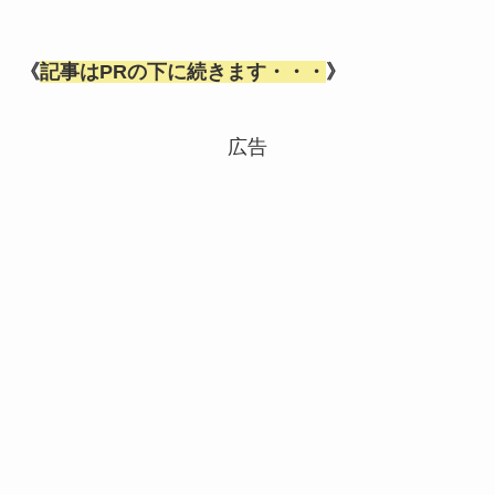
《
記事はPRの下に続きます・・・
》
広告