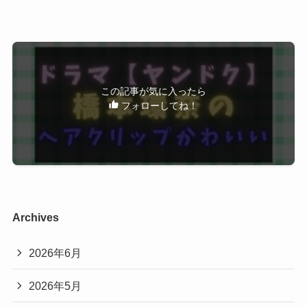
の？
クリップ・ヘアピン レッド イエ
ロー ピンク ベージュ ブラック 
グレー グリーン ブルー
現時点では、ドラマ公式からブランドの発表はあ
りません。
この記事が気に入ったら
フォローしてね！
ただし、見た目の特徴から、
楽天市場で見る
シンプルデザイン
落ち着いたカラー
Yahoo!ショッピングで見る
大きすぎないサイズ感
といったタイプのヘアクリップであることが分か
ります。
Archives
Amazonで見る
そのため、同じ商品を特定するのは難しいもの
2026年6月
の、
似た雰囲気のアイテムで再現することは可能
シンプルなデザインなので、普段使いにも取り入
です。
2026年5月
れやすく、複数色で揃えるのもおすすめです。