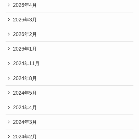
「まずは気軽に試したい」という方には、こちら
2026年4月
のタイプも十分アリだと思います。
2026年3月
2026年2月
橋本環奈さんのヘアクリップに近いと感
じたアイテム
2026年1月
まとめ
2024年11月
ドラマの雰囲気をそのまま再現したい方に、一番
2024年8月
近いと感じたのがこちらです👇
『ドラマ『ヤンドク』橋本環奈のヘアクリップが
2024年5月
かわいい！どこの？似ているアイテムも紹介』
『ヤンドク』で橋本環奈さんが着用しているヘア
2024年4月
クリップは、さりげないのに印象に残るアイテム
2024年3月
でした。
現時点で同じ商品は特定できていませんが、似て
2024年2月