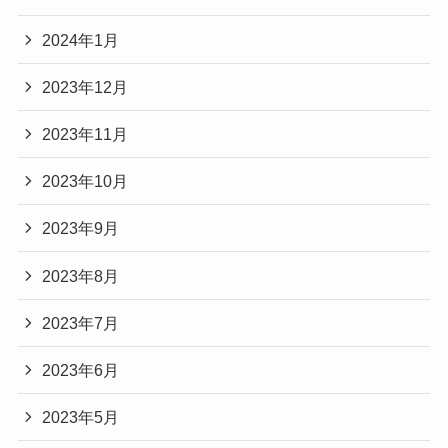
いるデザインのアイテムで雰囲気を楽しむことは
2024年1月
できます。
まとめ髪のアクセントを探している方は、ぜひ参
2023年12月
ヘアクリップ レディース 4cm 高
考にしてみてください。
2023年11月
級感 マット スクエア バンス シ
▶
ドラマ小物探検隊の調査記録一覧はこちら
ャーク型 髪飾り 髪留め 春夏 デ
ドラマ『銀河の一票』黒木華のペンダントはどこの？アクセサリーを予測調査【ドラマ小物探検隊】
関連記事
2023年10月
イリー シンプル ダークブラウン 
テミスの不確かな法廷｜松山ケンイチのリュックはどこの？似ているバッグも紹介
関連記事
ベージュ ライトブラウン ブラッ
2023年9月
ク
2023年8月
2023年7月
楽天市場で見る
2023年6月
Yahoo!ショッピングで見る
2023年5月