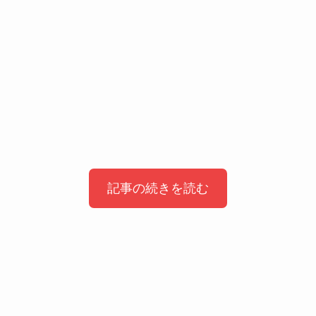
記事の続きを読む
『ヤンドク』橋本環奈のヘアクリップが
話題に
プチプラで探したい人向けの似ているヘ
アクリップ