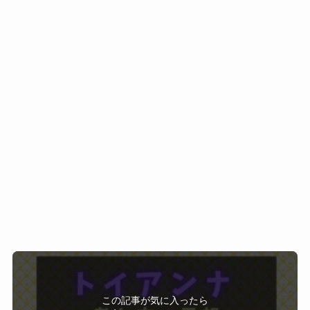
と感じる方も多いと思います。
か
を
意図している温度感が伝わりやすくなる
からで
Audibleでは、
冷静に分解していくスタイルが基本です。
す。
時期や条件によって、
そのため、
文章だけで読むと、
無料体験やお得なキャンペーン
が実施されている
読み手によっては
断定的に見える言葉も、
場合があります。
突き放されているように感じる
声で聞くことで
登録前に公式サイトを確認すれば、
感情を否定されたように感じる
「問いかけ」や「整理」のニュアンスとして
現在利用できるキャンペーン内容や料金を
正論すぎてつらい
受け取れることがあります。
事前にチェックすることが可能
です。
と受け取られることもあります。
また、音声は
「必ず聴ける」「今すぐ登録しないと損」
しかし一方で、
一気に理解しようとせず、
といった形ではなく、
「自分の苦しさが個人の問題ではないと分かっ
流しながら考える余白
を持てるのも特徴です。
まずは
た」
移動中や作業中に、
どんな作品があるのかを覗いてみる
「理由が言語化されて救われた」
ふと耳に入ってくる形で言葉に触れることで、
くらいの気持ちで利用できるのも、Audibleの特徴
と感じる人が多いのも、
「反論」ではなく
です。
この記事が気に入ったら
この
構造的な視点
があるからです。
「自分はどう感じるか」
フォローしてね！