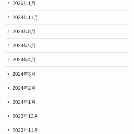
Audibleの最新キャンペーン内容を確認する
2026年1月
感情をなだめる工程をあえて省いている点
にあり
※キャンペーン内容・料金・対象作品は、
ます。
2024年11月
時期や条件によって異なる場合があります。
一般的なエッセイや自己啓発では、
登録前に公式サイトで最新情報をご確認くださ
トイアンナの本や関連作品はAudibleで
2024年8月
まず読者の気持ちに寄り添い、
聴ける？
い。
安心させてから結論に進むことが多いですが、
2024年5月
経験を抽象化し、言葉として丁寧に渡す姿勢は、
トイアンナさんの場合は、
美のプロとして言語化に定評のある小田切ヒロさ
2024年4月
トイアンナさんの考え方や思想に触れて、
前提説明を最小限にして、結論に近いところから
んの考え方とも通じるものがあります。
「書籍や音声コンテンツはあるの？」
2024年3月
話す
「Audibleで聴ける作品はある？」
▶
小田切ヒロの考え方・美の哲学はAudibleで聴
ケースが少なくありません。
2024年2月
と気になった方もいるかもしれません。
ける？美の哲学と自己肯定感の考え方を調査
そのため、
結論から言うと、
2024年1月
読む側の心の余裕がないときには、
トイアンナさん本人の書籍や関連作品がAudibleで
「責められている」
2023年12月
配信されているかどうかは、時期によって異なり
「突き放された」
まとめ
ます。
2023年11月
と感じやすくなることがあります。