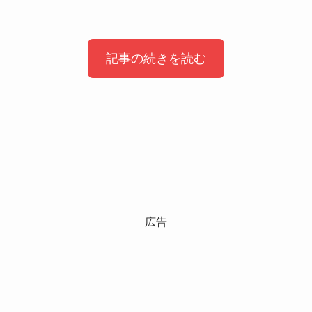
記事の続きを読む
トイアンナの考え方・思想の特徴
トイアンナの言葉は「聴く」ほうが受け
取りやすい理由
無料体験・キャンペーンでまずは確認で
トイアンナさんの考え方の特徴は、
きる
個人の感情よりも「構造」や「仕組み」に焦点を
当てている点
にあります。
トイアンナさんの言葉は、
広告
仕事、ジェンダー、家庭、恋愛といったテーマに
文章よりも音声のほうが受け取りやすい
Audibleが気になっていても、
ついても、
と感じる人も少なくありません。
「自分に合うか分からない」
「誰が悪いか」ではなく、
理由のひとつは、
「聴きたい内容があるか不安」
なぜそうならざるを得ない状況が生まれているの
声のトーンや話すスピードによって、