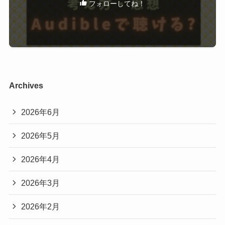
もし使ってみて、
トイアンナさんの言葉は、
に意識を向けやすくなります。
「思っていたのと違った」
共感を求めるためのものというより、
トイアンナさんのように、
「今は必要ないかも」
現実を正確に理解するための補助線
として提示さ
思考を促すタイプの言葉は、
と感じた場合でも、
れている、
読むよりも聴くほうが、距離を保ったまま理解で
キャンペーン期間中であれば、
と考えると捉えやすいかもしれません。
きる
無理に続ける必要はありません。
Archives
と感じる人が多いのかもしれません。
トイアンナさんのように、
「頑張りすぎなくていい」「自分の機嫌を自分で
2026年6月
考えながら受け取りたい言葉に触れる場合は、
取る」という考え方は、
文章だけでなく音声という選択肢
が合うかどう
なぜトイアンナの言葉は「強い」と感じ
2026年5月
同じく生き方やセルフケアの言葉が支持されてい
か、
られるのか
るMEGUMIさんの発信とも重なる部分がありま
2026年4月
一度試してみる価値はあるかもしれません。
す。
まずは、
2026年3月
トイアンナさんの言葉が
現在のキャンペーン内容や対象作品を、
▶
MEGUMIの言葉はAudibleで聴ける？生き方が
「強い」「きつい」と感じられる理由のひとつ
2026年2月
公式サイトで確認してみてください。
支持される理由を整理
は、