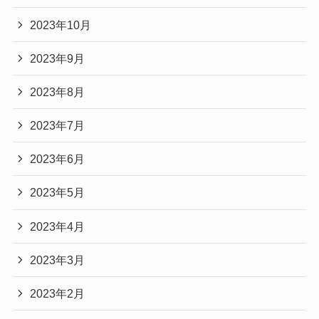
Audibleでは、
ただしこれは、
2023年10月
社会問題・ジェンダー・働き方・生き方などをテ
今回は、
攻撃的であるというよりも、
ーマにした書籍が
トイアンナさんの考え方や思想、
2023年9月
議論や思考のスピードを落とさないための書き方
音声化されることも多く、
そしてAudibleで言葉に触れられる可能性について
とも言えます。
2023年8月
タイミングによっては
まとめました。
「分かる人には分かる」
トイアンナさんの著作や、
2023年7月
トイアンナさんの言葉は、
「考える準備ができている人向け」
関連ジャンルの作品が配信対象になっている場合
やさしく寄り添うタイプというよりも、
という性質を持つ言葉だからこそ、
2023年6月
があります。
現実を整理し、考えるきっかけを与えてくれる言
タイミングや受け取り方によって、
ただし、配信ラインナップは随時更新されるた
2023年5月
葉です。
印象が大きく変わるのです。
め、
そのため、
2023年4月
「以前は見つからなかった作品が、後から追加さ
読むタイミングや心の余裕によっては、
れる」
2023年3月
「強い」「きつい」と感じることもあるかもしれ
というケースも珍しくありません。
ません。
2023年2月
記事の続きを読む
そのため、
一方で、