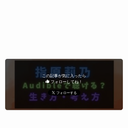
確認するだけでも問題ありません。
もし使ってみて
「自分には合わないな」と感じた場合は、
無料期間中に解約すれば
料金がかかることはありません。
まずは無理に決めず、
試しに覗いてみるくらいの気持ちで
利用できるのも安心ポイントです。
忙しい毎日の中で、
この記事が気に入ったら
フォローしてね！
言葉に触れる時間を少し取り入れてみたい方は、
無料体験からチェックしてみてください。
Audibleの最新キャンペーン内容を確認する
※配信内容や対象作品は時期によって変わるた
め、