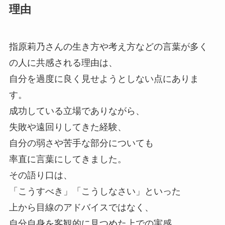
Audibleで聴けるのかどうか気になる方も多いので
理由
はないでしょうか。
結論から言うと、
指原莉乃さんの生き方や考え方などの言葉が多く
指原莉乃さんの書籍が
の人に共感される理由は、
Audibleで配信されているかどうかは、時期によっ
自分を過度に良く見せようとしない点にありま
て異なります。
す。
Audibleでは、
成功している立場でありながら、
タレントや著名人によるエッセイや、
失敗や遠回りしてきた経験、
生き方・仕事観をテーマにした書籍が
自分の弱さや苦手な部分についても
音声化されることも多く、
率直に言葉にしてきました。
タイミングによっては
その語り口は、
関連作品が配信対象になっている場合がありま
「こうすべき」「こうしなさい」といった
す。
上から目線のアドバイスではなく、
そのため、
自分自身を客観的に見つめた上での実感