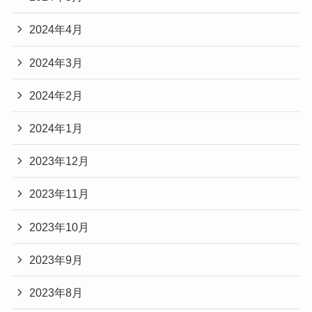
た。
指原莉乃さんの言葉は、
2024年4月
感情論に偏らず、
2024年3月
自分を客観的に見つめたうえで語られている点が
特徴です。
2024年2月
だからこそ、
2024年1月
頑張りすぎてしまう人や、
現実的なヒントを求めている人にとって、
2023年12月
共感しやすい言葉として受け取られているのかも
2023年11月
しれません。
文章で読むのも良いですが、
2023年10月
音声で聞くことで、よりリアルに伝わる
2023年9月
と感じる方もいるでしょう。
Audibleでは、
2023年8月