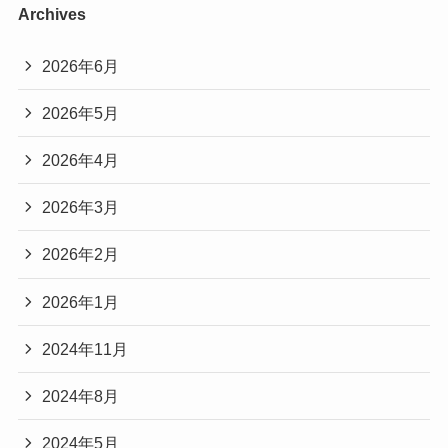
最新情報は公式サイトでご確認ください。
Archives
※キャンペーン内容・料金は時期や条件によって異なり
2026年6月
ます。
※登録前に公式サイトで最新情報をご確認ください。
2026年5月
2026年4月
2026年3月
まとめ
2026年2月
『指原莉乃の本はAudibleで聴ける？生き方や考え
2026年1月
方を調査』
2024年11月
今回は、
指原莉乃さんの生き方や考え方、
2024年8月
そして書籍や音声コンテンツについてまとめまし
2024年5月