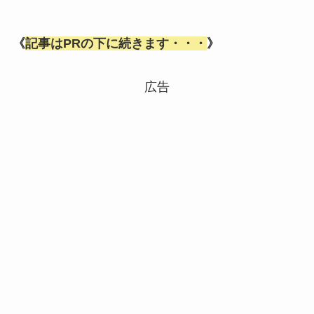
《
記事はPRの下に続きます・・・
》
広告