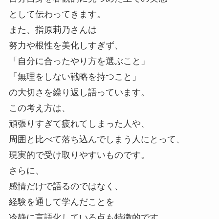
「今、聴ける作品があるかどうか」を知りたい場
として伝わってきます。
合は、
また、指原莉乃さんは
Audibleの公式サイトで検索して確認するのがいち
努力や根性を美化しすぎず、
ばん確実です。
「自分に合ったやり方を選ぶこと」
検索する際は、
「無理をしない戦略を持つこと」
書籍タイトル 著者名 エッセイ・自己啓発などのジ
の大切さを繰り返し語っています。
ャンル
この考え方は、
といったキーワードを使うと、
頑張りすぎて疲れてしまった人や、
関連作品が見つかりやすくなります。
周囲と比べて落ち込んでしまう人にとって、
なお、Audibleの配信ラインナップは
現実的で受け取りやすいものです。
随時更新されているため、
さらに、
以前は見つからなかった作品が
感情だけで語るのではなく、
あとから追加されるケースもあります。
経験を通して学んだことを
「今は聴けない」と決めつけず、
冷静に言語化している点も特徴的です。