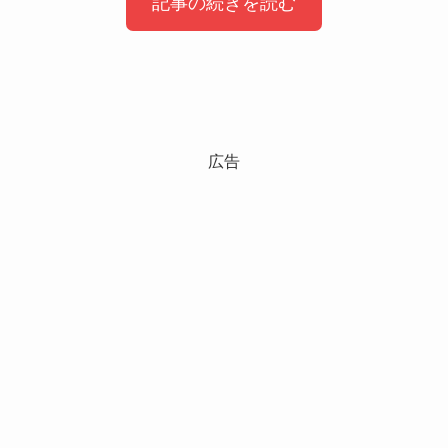
記事の続きを読む
Audibleは無料体験でまずは確認できる
広告
Audibleが気になっていても、
「自分に合うかわからない」
「聴きたい作品が本当にあるのか不安」
と感じる方もいると思います。
Audibleには、
30日間の無料体験があります。
無料期間中であれば、
実際に検索してみて、
指原莉乃さんの書籍や関連作品があるかを