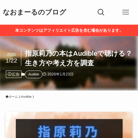
なおまーるのブログ
本コンテンツはアフィリエイト広告を含む場合があります。
指原莉乃の本はAudibleで聴ける？
2026
1/22
生き方や考え方を調査
広告
2026年1月23日
Audible
ホーム
Audible