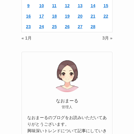
9
10
11
12
13
14
15
16
17
18
19
20
21
22
23
24
25
26
27
28
« 1月
3月 »
なおまーる
管理人
なおまーるのブログをお読みいただいてあ
りがとうございます。
興味深いトレンドについて記事にしていき