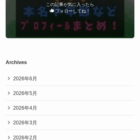
この記事が気に入ったら
フォローしてね！
さくらの年齢
さくらさんの正確な生年月日は公表されていませ
ん。
SNSの活動などから、10代後半〜20代前半と考え
Archives
られています。
2026年6月
2026年5月
さくらの活動
2026年4月
2026年3月
さくらさんは
2026年2月
・YouTube