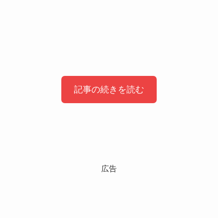
記事の続きを読む
さくらのプロフィール
広告
名前：さくら
本名：非公開
生年月日：2005年頃
年齢：10代後半〜20代前半