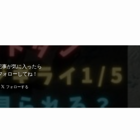
があります。
すすめの企画
ます。
記事が気に入ったら
フォローしてね！
由
理由は、
彫りになる点にあります。
、
して知られています。