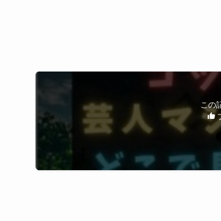
ゴッドタンはU-NEXTで配信されているシリーズ
初回登録なら無料期間があり、
芸人マジギライ1/5が好きな人にお
気になる企画をまとめて視聴できる可能性もあり
配信状況は変わることがあるため、
今のうちにチェックしてみてください。
芸人マジギライ1/5
が好きな方には、
▶U-NEXT31日間無料体験で配信状況を確認
ゴッドタンのほかの名企画もおすすめです。
この
・キス我慢選手権
芸人マジギライ1/5が印象に残る理
・マジ歌選手権
芸人マジギライ1/5
が多くの人の記憶に残っている
芸人同士の関係性や本音が、トークを通して浮き
普段は見られない感情や空気感が生まれることで
笑いだけでなく、独特の緊張感も楽しめる企画と