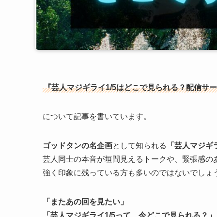
『芸人マジギライ1/5はどこで見られる？配信サ
について記事を書いています。
ゴッドタンの名企画
として知られる
「芸人マジギラ
芸人同士の本音が垣間見えるトークや、緊張感の
強く印象に残っている方も多いのではないでしょ
「またあの回を見たい」
「芸人マジギライ1/5って、今どこで見られる？」