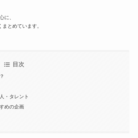
心に、
くまとめています。
目次
？
芸人・タレント
すすめの企画