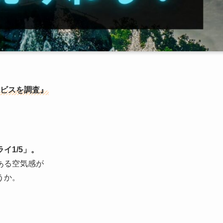
ービスを調査』
イ1/5」。
ある空気感が
うか。