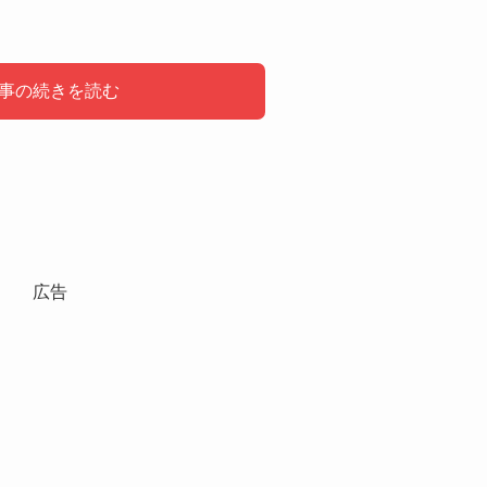
事の続きを読む
る？
芸人・タレント
組
広告
人たちが出演しています。
。
って異なりますが、
ります。
おすすめです。