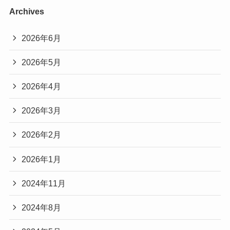
マジ歌選手権
が多くのファンに支持されている理
今観られる作品からチェックしてみてください。
Archives
由は、
▶
ゴッドタンはU-NEXTで見られる？配信状況ま
ネタとしての面白さだけでなく、
2026年6月
とめ
芸人たちが本気で向き合っている点にあります。
※ 芸人・タレント別に、U-NEXTで観られる番組
2026年5月
笑いとクオリティのギリギリを攻めた楽曲や演出
を探したい方はこちら
は、
2026年4月
▶
U-NEXTで観られる芸人・バラエティ番組一覧
キス我慢選手権はどこで見られる？配信サービスを調査
一度見ただけでも強く印象に残り、
関連記事
2026年3月
所ジョージの出演番組はどこで見られる？配信サービスを調査！
関連記事
何度でも見返したくなる
魅力があります。
2026年2月
2026年1月
マジ歌選手権に出演した主な芸人・タレ
2024年11月
ント
2024年8月