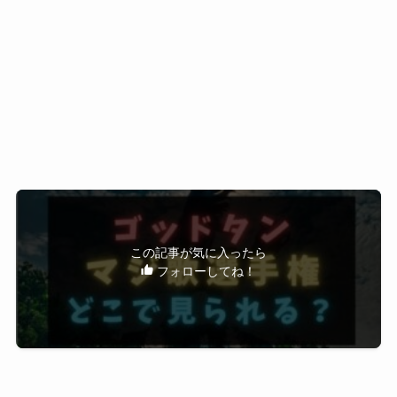
すすめです。
ゴッドタンはU-NEXTで配信されているシリーズが
あります。
まとめ
初回登録なら無料期間があり、
気になる企画をまとめて視聴できる可能性もあり
ます。
マジ歌選手権
は、
ゴッドタン
を
代表する人気企画
配信状況は変わることがあるため、
のひとつです。
今のうちにチェックしてみてください。
現在、
ゴッドタン
は
U-NEXT
で配信されており、
▶U-NEXT31日間無料体験で配信状況を確認
企画を含むエピソードが視聴できる場合がありま
この記事が気に入ったら
フォローしてね！
す。
また、出演している芸人の別番組も
U-NEXT
で配信されているものが多く、
マジ歌選手権が人気の理由
人物ごとに番組を辿って楽しむこともできます。
気になる芸人や楽曲があれば、