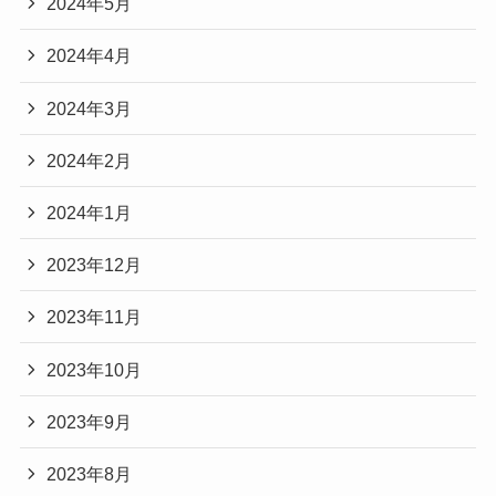
2024年5月
マジ歌選手権
には、
ゴッドタン
を代表する芸人た
ちが数多く出演しています。
2024年4月
▶
バカリズム（U-NEXT出演番組まとめ）
2024年3月
▶
劇団ひとり（U-NEXT出演番組まとめ）
▶ 東京03（※後日追加予定）
2024年2月
▶ おぎやはぎ（※後日追加予定）
2024年1月
2023年12月
2023年11月
記事の続きを読む
2023年10月
2023年9月
2023年8月