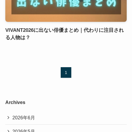
出ない
– tag –
トレンド